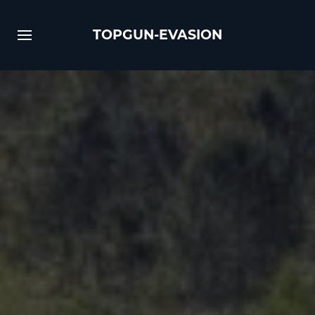
TOPGUN-EVASION