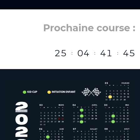
Prochaine course :
2
5
0
4
4
1
4
3
:
:
: