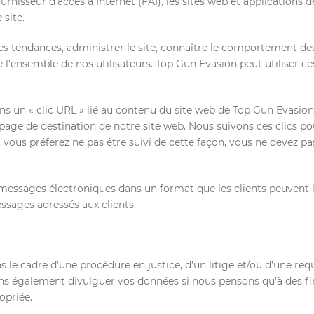
ournisseur d’accès à Internet (FAI), les sites web et applications d
 site.
 tendances, administrer le site, connaître le comportement des ut
l’ensemble de nos utilisateurs. Top Gun Evasion peut utiliser c
 un « clic URL » lié au contenu du site web de Top Gun Evasion. L
 page de destination de notre site web. Nous suivons ces clics pou
 vous préférez ne pas être suivi de cette façon, vous ne devez pa
 messages électroniques dans un format que les clients peuvent l
ssages adressés aux clients.
s le cadre d’une procédure en justice, d’un litige et/ou d’une re
 également divulguer vos données si nous pensons qu’à des fins 
opriée.