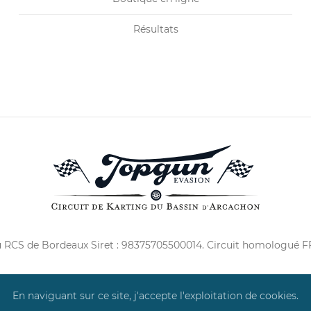
Résultats
u RCS de Bordeaux Siret : 98375705500014. Circuit homologué 
En naviguant sur ce site, j'accepte l'exploitation de cookies.