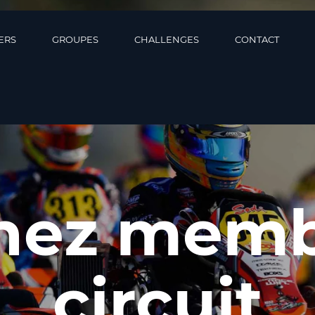
ERS
GROUPES
CHALLENGES
CONTACT
nez memb
circuit