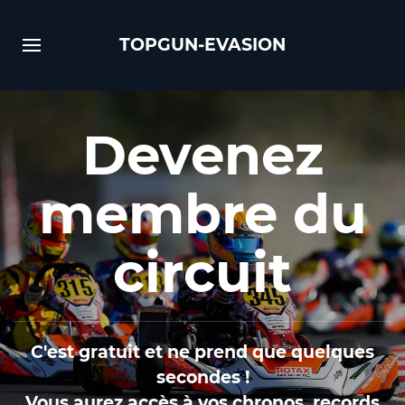
TOPGUN-EVASION
Devenez
membre du
circuit
C'est gratuit et ne prend que quelques
secondes !
Vous aurez accès à vos chronos, records